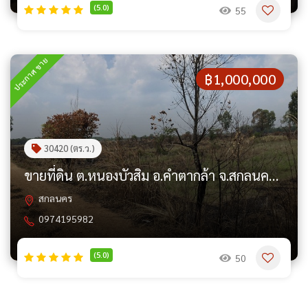
(5.0)
55
ประกาศ ขาย
฿1,000,000
30420 (ตร.ว.)
ขายที่ดิน ต.หนองบัวสิม อ.คำตากล้า จ.สกลนคร PAP4-0658
สกลนคร
0974195982
(5.0)
50