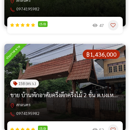
สกลนคร
0974195982
(5.0)
47
ประกาศ ขาย
฿1,436,000
158 (ตร.ว.)
ขาย บ้านพักอาศัยครึ่งตึกครึ่งไม้ 2 ชั้น ต.บงเหนือ อ.สว่างแดนดิน จ.สกลนคร PAPZA_104
สกลนคร
0974195982
(5.0)
52