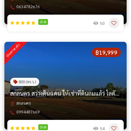
0634782676
(5.0)
50
ประกาศ เช่า
฿19,999
800 (ตร.ว.)
สกลนคร สว่างดินแดน ให้เช่าที่ดินถมแล้ว โลตัส สว่างแดนดิน 2 ไร่ ทำ
สกลนคร
0994487669
(5.0)
54