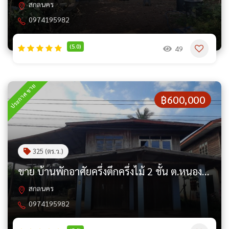
สกลนคร
0974195982
(5.0)
49
ประกาศ ขาย
฿600,000
325 (ตร.ว.)
ขาย บ้านพักอาศัยครึ่งตึกครึ่งไม้ 2 ชั้น ต.หนองบัวสิม อ.คำตากล้า จ.สกลนคร PAP4-0658
สกลนคร
0974195982