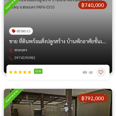
ประกาศ ขาย
฿740,000
60 (ตร.ว.)
ขาย ที่ดินพร้อมสิ่งปลูกสร้าง บ้านพักอาศัยชั้นเดียว ต.ไฮหย่อง อ.พังโคน จ.สกลนคร PAP6-0310
สกลนคร
0974195982
(5.0)
48
ประกาศ ขาย
฿792,000