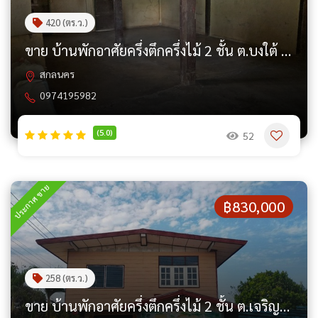
420 (ตร.ว.)
ขาย บ้านพักอาศัยครึ่งตึกครึ่งไม้ 2 ชั้น ต.บงใต้ อ.สว่างแดนดิน จ.สกลนคร PAP4-0349
สกลนคร
0974195982
(5.0)
52
ประกาศ ขาย
฿830,000
258 (ตร.ว.)
ขาย บ้านพักอาศัยครึ่งตึกครึ่งไม้ 2 ชั้น ต.เจริญศิลป์ อ.เจริญศิลป์ จ.สกลนคร PAP8-0403