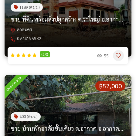
1189 (ตร.ว.)
ขาย ที่ดินพร้อมสิ่งปลูกสร้าง ต.วาใหญ่ อ.อากาศอำนวย จ.สกลนคร PAP4-0658
สกลนคร
0974195982
(5.0)
55
ประกาศ ขาย
฿57,000
400 (ตร.ว.)
ขาย บ้านพักอาศัยชั้นเดียว ต.อากาศ อ.อากาศอำนวย จ.สกลนคร PAP8-0360