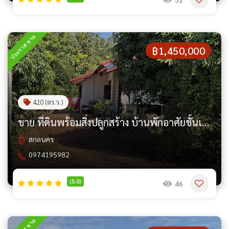
ประกาศ ขาย
฿1,450,000
420 (ตร.ว.)
ขาย ที่ดินพร้อมสิ่งปลูกสร้าง บ้านพักอาศัยชั้นเดียว ต.หนองปลิง อ.นิคมน้ำอูน จ.สกลนคร PAP6-0316
สกลนคร
0974195982
(5.0)
46